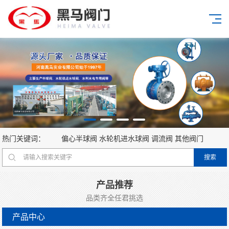
热门关键词：
偏心半球阀
水轮机进水球阀
调流阀
其他阀门
产品推荐
品类齐全任君挑选
产品中心