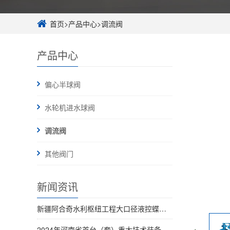
首页
>
产品中心
>
调流阀
产品中心
偏心半球阀
水轮机进水球阀
调流阀
其他阀门
新闻资讯
新疆阿合奇水利枢纽工程大口径液控蝶阀全部完成交付
2024年河南省首台（套）重大技术装备名单发布 河南黑马实业有限公司榜上有名