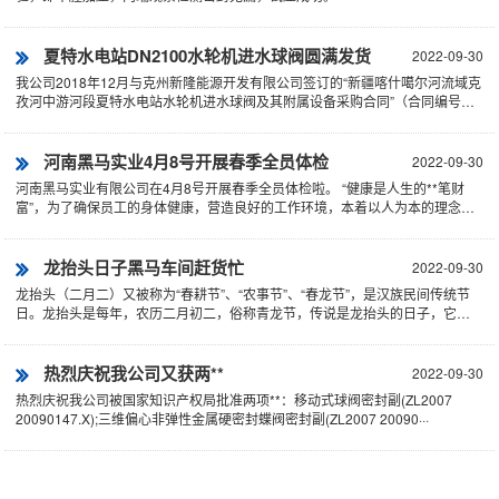
夏特水电站DN2100水轮机进水球阀圆满发货
2022-09-30
我公司2018年12月与克州新隆能源开发有限公司签订的“新疆喀什噶尔河流域克
孜河中游河段夏特水电站水轮机进水球阀及其附属设备采购合同”（合同编号：
XT2018/···
河南黑马实业4月8号开展春季全员体检
2022-09-30
河南黑马实业有限公司在4月8号开展春季全员体检啦。 “健康是人生的**笔财
富”，为了确保员工的身体健康，营造良好的工作环境，本着以人为本的理念，
彰显对河南黑马实···
龙抬头日子黑马车间赶货忙
2022-09-30
龙抬头（二月二）又被称为“春耕节”、“农事节”、“春龙节”，是汉族民间传统节
日。龙抬头是每年，农历二月初二，俗称青龙节，传说是龙抬头的日子，它是
中国城乡的一个传···
热烈庆祝我公司又获两**
2022-09-30
热烈庆祝我公司被国家知识产权局批准两项**：移动式球阀密封副(ZL2007
20090147.X);三维偏心非弹性金属硬密封蝶阀密封副(ZL2007 20090···