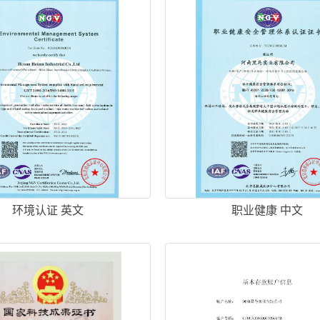
环境认证 英文
职业健康 中文