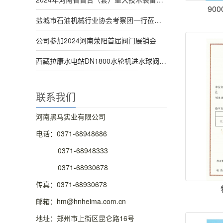
90
盐城市石油机械行业协会考察团一行莅临考察
公司参加2024河南荥阳首届阀门展销会
西藏拉康水电站DN1800水轮机进水球阀1号机圆满发货
联系我们
河南黑马实业有限公司
电话：0371-68948686
0371-68948333
0371-68930678
传真：0371-68930678
邮箱：hm@hnheima.com.cn
地址：郑州市上街区昆仑路16号