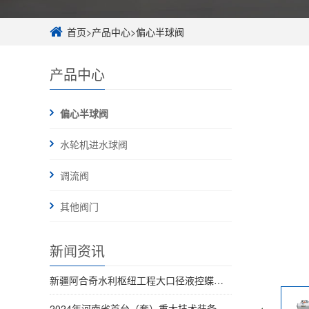
首页
>
产品中心
>
偏心半球阀
产品中心
偏心半球阀
水轮机进水球阀
调流阀
其他阀门
新闻资讯
新疆阿合奇水利枢纽工程大口径液控蝶阀全部完成交付
2024年河南省首台（套）重大技术装备名单发布 河南黑马实业有限公司榜上有名